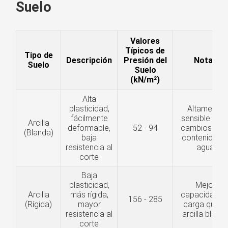
Suelo
Valores
Típicos de
Tipo de
Descripción
Presión del
Notas
Suelo
Suelo
(kN/m²)
Alta
plasticidad,
Altamente
fácilmente
sensible a lo
Arcilla
deformable,
52 - 94
cambios en e
(Blanda)
baja
contenido d
resistencia al
agua
corte
Baja
plasticidad,
Mejor
Arcilla
más rígida,
capacidad d
156 - 285
(Rígida)
mayor
carga que la
resistencia al
arcilla bland
corte