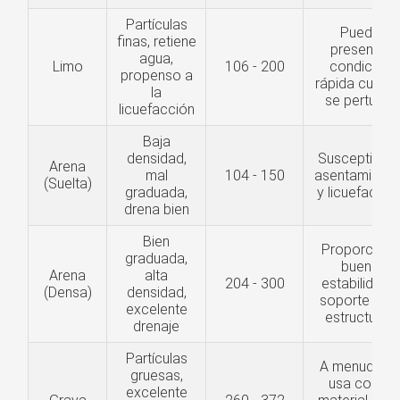
Partículas
Puede
finas, retiene
presentar
agua,
Limo
106 - 200
condición
propenso a
rápida cuand
la
se perturba
licuefacción
Baja
densidad,
Susceptible 
Arena
mal
104 - 150
asentamiento
(Suelta)
graduada,
y licuefacció
drena bien
Bien
Proporciona
graduada,
buena
Arena
alta
204 - 300
estabilidad y
(Densa)
densidad,
soporte par
excelente
estructuras
drenaje
Partículas
A menudo s
gruesas,
usa como
excelente