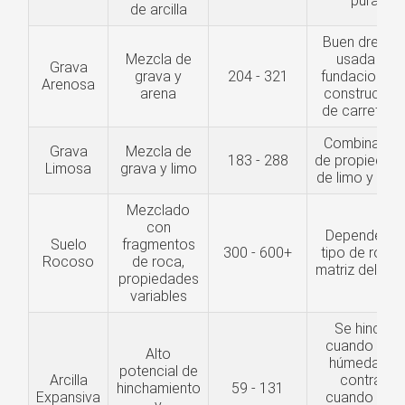
pura
de arcilla
Buen drenaje
Mezcla de
usada en
Grava
grava y
204 - 321
fundaciones 
Arenosa
arena
construcció
de carretera
Combinació
Grava
Mezcla de
183 - 288
de propiedad
Limosa
grava y limo
de limo y gra
Mezclado
con
Depende del
Suelo
fragmentos
300 - 600+
tipo de roca 
Rocoso
de roca,
matriz del sue
propiedades
variables
Se hincha
cuando está
Alto
húmeda, se
potencial de
Arcilla
contrae
hinchamiento
59 - 131
Expansiva
cuando está