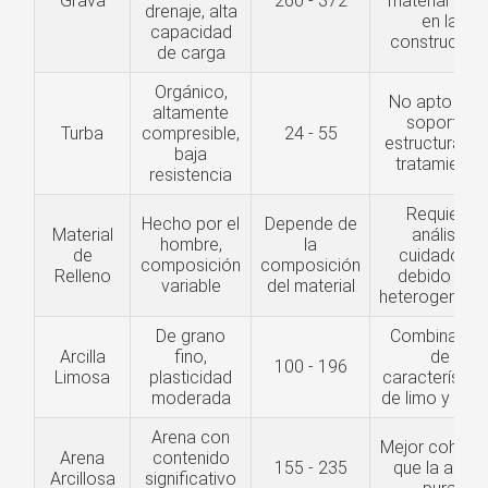
Grava
260 - 372
material bas
drenaje, alta
en la
capacidad
construcció
de carga
Orgánico,
No apto par
altamente
soportar
Turba
compresible,
24 - 55
estructuras s
baja
tratamiento
resistencia
Requiere
Hecho por el
Depende de
Material
análisis
hombre,
la
de
cuidadoso
composición
composición
Relleno
debido a la
variable
del material
heterogeneid
De grano
Combinació
Arcilla
fino,
de
100 - 196
Limosa
plasticidad
característic
moderada
de limo y arcil
Arena con
Mejor cohesi
Arena
contenido
155 - 235
que la arena
Arcillosa
significativo